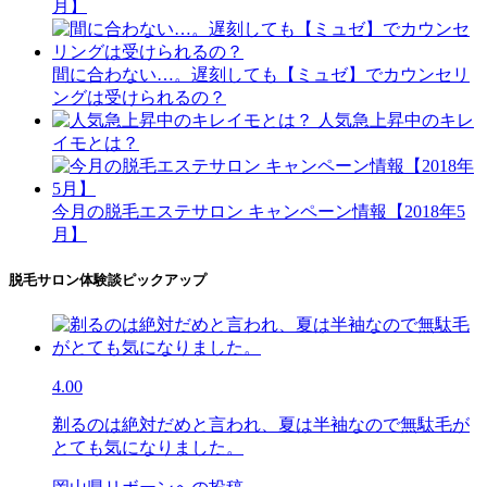
月】
間に合わない…。遅刻しても【ミュゼ】でカウンセリ
ングは受けられるの？
人気急上昇中のキレ
イモとは？
今月の脱毛エステサロン キャンペーン情報【2018年5
月】
脱毛サロン体験談ピックアップ
4.00
剃るのは絶対だめと言われ、夏は半袖なので無駄毛が
とても気になりました。