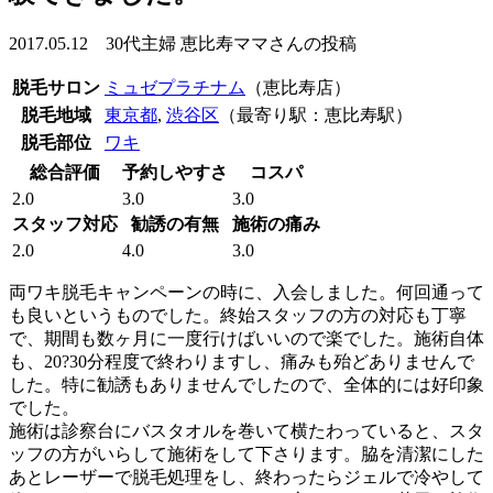
2017.05.12 30代主婦 恵比寿ママさんの投稿
脱毛サロン
ミュゼプラチナム
（恵比寿店）
脱毛地域
東京都
,
渋谷区
（最寄り駅：恵比寿駅）
脱毛部位
ワキ
総合評価
予約しやすさ
コスパ
2.0
3.0
3.0
スタッフ対応
勧誘の有無
施術の痛み
2.0
4.0
3.0
両ワキ脱毛キャンペーンの時に、入会しました。何回通って
も良いというものでした。終始スタッフの方の対応も丁寧
で、期間も数ヶ月に一度行けばいいので楽でした。施術自体
も、20?30分程度で終わりますし、痛みも殆どありませんで
した。特に勧誘もありませんでしたので、全体的には好印象
でした。
施術は診察台にバスタオルを巻いて横たわっていると、スタ
ッフの方がいらして施術をして下さります。脇を清潔にした
あとレーザーで脱毛処理をし、終わったらジェルで冷やして