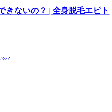
きないの？ | 全身脱毛エピト
いの？