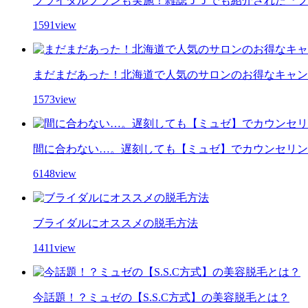
ブライダルプランも実施！雑誌ＪＪでも紹介された『フ
1591view
まだまだあった！北海道で人気のサロンのお得なキャン
1573view
間に合わない…。遅刻しても【ミュゼ】でカウンセリン
6148view
ブライダルにオススメの脱毛方法
1411view
今話題！？ミュゼの【S.S.C方式】の美容脱毛とは？