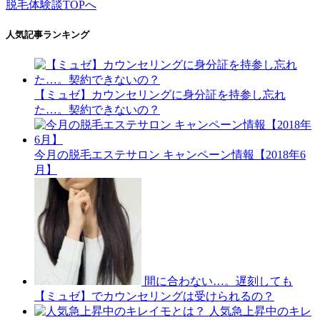
脱毛体験談TOPへ
人気記事ランキング
【ミュゼ】カウンセリングに身分証を持参し忘れ
た…。契約できないの？
今月の脱毛エステサロン キャンペーン情報【2018年6
月】
間に合わない…。遅刻しても
【ミュゼ】でカウンセリングは受けられるの？
人気急上昇中のキレ