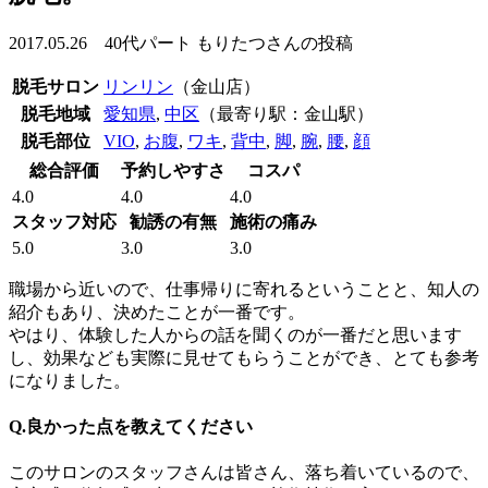
2017.05.26 40代パート もりたつさんの投稿
脱毛サロン
リンリン
（金山店）
脱毛地域
愛知県
,
中区
（最寄り駅：金山駅）
脱毛部位
VIO
,
お腹
,
ワキ
,
背中
,
脚
,
腕
,
腰
,
顔
総合評価
予約しやすさ
コスパ
4.0
4.0
4.0
スタッフ対応
勧誘の有無
施術の痛み
5.0
3.0
3.0
職場から近いので、仕事帰りに寄れるということと、知人の
紹介もあり、決めたことが一番です。
やはり、体験した人からの話を聞くのが一番だと思います
し、効果なども実際に見せてもらうことができ、とても参考
になりました。
Q.良かった点を教えてください
このサロンのスタッフさんは皆さん、落ち着いているので、