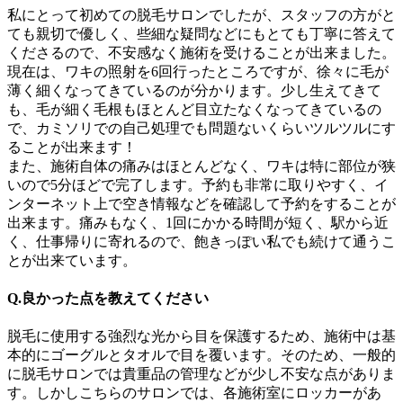
私にとって初めての脱毛サロンでしたが、スタッフの方がと
ても親切で優しく、些細な疑問などにもとても丁寧に答えて
くださるので、不安感なく施術を受けることが出来ました。
現在は、ワキの照射を6回行ったところですが、徐々に毛が
薄く細くなってきているのが分かります。少し生えてきて
も、毛が細く毛根もほとんど目立たなくなってきているの
で、カミソリでの自己処理でも問題ないくらいツルツルにす
ることが出来ます！
また、施術自体の痛みはほとんどなく、ワキは特に部位が狭
いので5分ほどで完了します。予約も非常に取りやすく、イ
ンターネット上で空き情報などを確認して予約をすることが
出来ます。痛みもなく、1回にかかる時間が短く、駅から近
く、仕事帰りに寄れるので、飽きっぽい私でも続けて通うこ
とが出来ています。
Q.良かった点を教えてください
脱毛に使用する強烈な光から目を保護するため、施術中は基
本的にゴーグルとタオルで目を覆います。そのため、一般的
に脱毛サロンでは貴重品の管理などが少し不安な点がありま
す。しかしこちらのサロンでは、各施術室にロッカーがあ