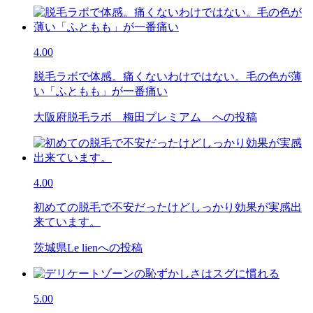
4.00
脱毛ラボで体感。痛くないわけではない。毛の色が薄
い「ふともも」が一番痛い
大阪府脱毛ラボ 梅田プレミアム への投稿
4.00
初めての脱毛で不安だったけどしっかり効果が実感出
来ています。
茨城県Le lienへの投稿
5.00