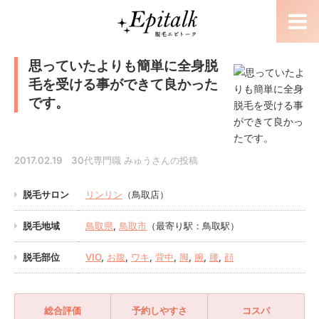
思っていたよりも簡単に全身脱
毛を受ける事ができて良かった
です。
2017.02.19 30代専門職 みゅうさんの投稿
脱毛サロン
リンリン
（鳥取店）
脱毛地域
鳥取県
,
鳥取市
（最寄り駅：鳥取駅）
脱毛部位
VIO
,
お腹
,
ワキ
,
背中
,
脚
,
腕
,
腰
,
顔
総合評価
予約しやすさ
コスパ