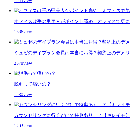
1545view
オフィスは手の甲美人がポイント高め！オフィスで気に
1386view
ミュゼのデイプラン会員は本当にお得？契約上のデメリ
2578view
脱毛って痛いの？
1530view
カウンセリングに行くだけで特典あり！？【キレイモ】
1293view