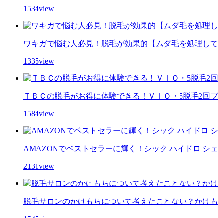
1534view
ワキガで悩む人必見！脱毛が効果的【ムダ毛を処理して
1335view
ＴＢＣの脱毛がお得に体験できる！ＶＩＯ・5脱毛2回
1584view
AMAZONでベストセラーに輝く！シック ハイドロ シ
2131view
脱毛サロンのかけもちについて考えたことない？かけも