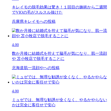
キレイモの脱毛効果は驚き！１回目の施術から二週間
でVIOの毛がスルスル抜けた
兵庫県キレイモへの投稿
4.00
数か月後に結婚式を控えて脇毛が気になり、肌一流顔
や 苫小牧店で脱毛することに
北海道肌一流顔やへの投稿
4.00
ミュゼでは、無理な勧誘が全くなく、やるかやらない
かは完全に客任せで安心