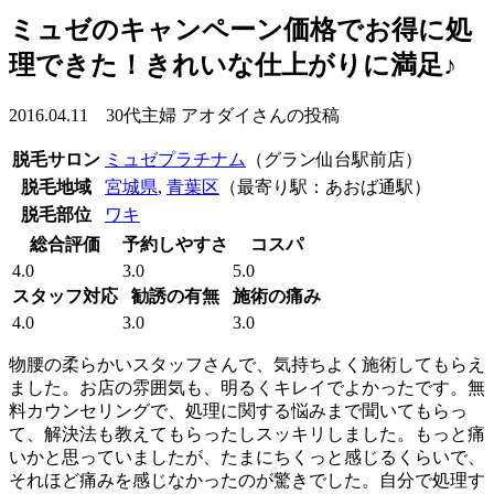
ミュゼのキャンペーン価格でお得に処
理できた！きれいな仕上がりに満足♪
2016.04.11 30代主婦 アオダイさんの投稿
脱毛サロン
ミュゼプラチナム
（グラン仙台駅前店）
脱毛地域
宮城県
,
青葉区
（最寄り駅：あおば通駅）
脱毛部位
ワキ
総合評価
予約しやすさ
コスパ
4.0
3.0
5.0
スタッフ対応
勧誘の有無
施術の痛み
4.0
3.0
3.0
物腰の柔らかいスタッフさんで、気持ちよく施術してもらえ
ました。お店の雰囲気も、明るくキレイでよかったです。無
料カウンセリングで、処理に関する悩みまで聞いてもらっ
て、解決法も教えてもらったしスッキリしました。もっと痛
いかと思っていましたが、たまにちくっと感じるくらいで、
それほど痛みを感じなかったのが驚きでした。自分で処理す