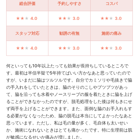
総合評価
予約しやすさ
コスパ
4.0
3.0
3.0
スタッフ対応
勧誘の有無
施術の痛み
4.0
3.0
3.0
何といっても10年以上たっても効果が長持ちしているところで
す。最初は半信半疑で5年持てばいい方かなあと思っていたので
すが、いまだに脇はツルツルです。自分でカミソリや毛抜きで脇
の手入れをしていたときは、脇のそりのこしやプツプツがあっ
て、脇を沿っても水着やノースリーブの服を着たときに脇を上げ
ることができなかったのですが、脱毛処理をした後は何もきにせ
ず両手を上げることができます。また、面倒な脇のお手入れもす
る必要がなくなったため、脇の脱毛は本当にしてよかったなあと
思っています。ただし、私は毛の量が多く、毛自体も太いせい
か、施術になれないときはとても痛かったです。特に生理前は肌
が敏感になるせいか痛みが増しました。