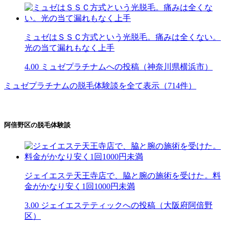
ミュゼはＳＳＣ方式という光脱毛。痛みは全くない。
光の当て漏れもなく上手
4.00
ミュゼプラチナムへの投稿（神奈川県横浜市）
ミュゼプラチナムの脱毛体験談を全て表示（714件）
阿倍野区の脱毛体験談
ジェイエステ天王寺店で、脇と腕の施術を受けた。料
金がかなり安く1回1000円未満
3.00
ジェイエステティックへの投稿（大阪府阿倍野
区）