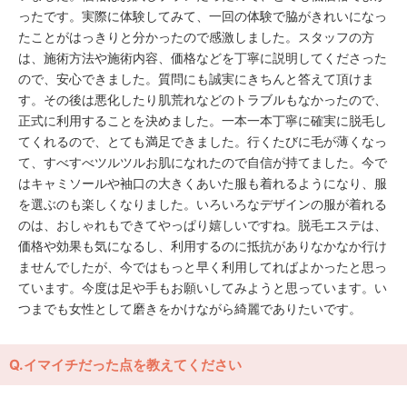
ったです。実際に体験してみて、一回の体験で脇がきれいになっ
たことがはっきりと分かったので感激しました。スタッフの方
は、施術方法や施術内容、価格などを丁寧に説明してくださった
ので、安心できました。質問にも誠実にきちんと答えて頂けま
す。その後は悪化したり肌荒れなどのトラブルもなかったので、
正式に利用することを決めました。一本一本丁寧に確実に脱毛し
てくれるので、とても満足できました。行くたびに毛が薄くなっ
て、すべすべツルツルお肌になれたので自信が持てました。今で
はキャミソールや袖口の大きくあいた服も着れるようになり、服
を選ぶのも楽しくなりました。いろいろなデザインの服が着れる
のは、おしゃれもできてやっぱり嬉しいですね。脱毛エステは、
価格や効果も気になるし、利用するのに抵抗がありなかなか行け
ませんでしたが、今ではもっと早く利用してればよかったと思っ
ています。今度は足や手もお願いしてみようと思っています。い
つまでも女性として磨きをかけながら綺麗でありたいです。
Q.イマイチだった点を教えてください