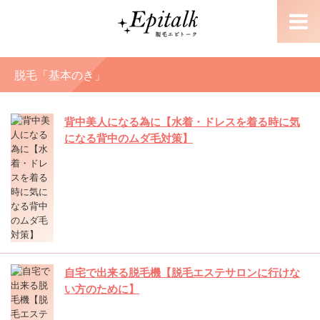
脱毛「基本のき」
背中美人になる為に【水着・ドレスを着る時に気
になる背中のムダ毛対策】
自宅で出来る脱毛機【脱毛エステサロンに行けな
い方のために】