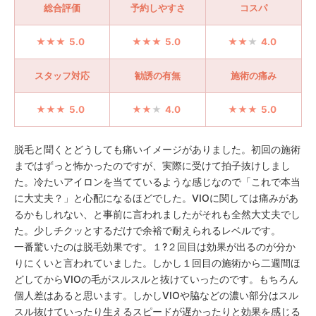
総合評価
予約しやすさ
コスパ
5.0
5.0
4.0
スタッフ対応
勧誘の有無
施術の痛み
5.0
4.0
5.0
脱毛と聞くとどうしても痛いイメージがありました。初回の施術
まではずっと怖かったのですが、実際に受けて拍子抜けしまし
た。冷たいアイロンを当てているような感じなので「これで本当
に大丈夫？」と心配になるほどでした。VIOに関しては痛みがあ
るかもしれない、と事前に言われましたがそれも全然大丈夫でし
た。少しチクッとするだけで余裕で耐えられるレベルです。
一番驚いたのは脱毛効果です。１?２回目は効果が出るのが分か
りにくいと言われていました。しかし１回目の施術から二週間ほ
どしてからVIOの毛がスルスルと抜けていったのです。もちろん
個人差はあると思います。しかしVIOや脇などの濃い部分はスル
スル抜けていったり生えるスピードが遅かったりと効果を感じる