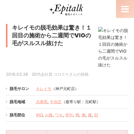
キレイモの脱毛効果は驚き！１
回目の施術から二週間でVIOの
毛がスルスル抜けた
2016.03.28 20代会社員 コロスケさんの投稿
脱毛サロン
キレイモ
（神戸元町店）
脱毛地域
兵庫県
,
中央区
（最寄り駅：元町駅）
脱毛部位
VIO
,
お腹
,
ワキ
,
背中
,
脚
,
腕
,
腰
,
顔