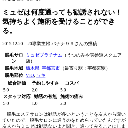
ミュゼは何度通っても勧誘されない！
気持ちよく施術を受けることができ
る。
2015.12.20 20専業主婦 バナナ９９さんの投稿
脱毛サロ
ミュゼプラチナム
（うつのみや表参道スクエア
ン
店）
脱毛地域
栃木県
,
宇都宮市
（最寄り駅：宇都宮駅）
脱毛部位
VIO
,
ワキ
総合評価
予約しやすさ
コスパ
5.0
2.0
5.0
スタッフ対応
勧誘の有無
施術の痛み
5.0
1.0
2.0
脱毛エステサロンは勧誘が多いということを友人から聞い
ていたので、脱毛サロンに通うのをためらっていたんですが
友人からミュゼは勧誘ないよと聞き、通ってみることにしま