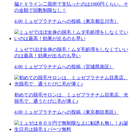
脇とＶライン二箇所で支払ったのは1000円くらい。そ
の金額で回数制限なし！
4.00
ミュゼプラチナムへの投稿（東京都立川市）
ミュゼでほぼ全身の脱毛！ムダ毛処理をしなくていい
のは最高！効果が出るのも早い
4.00
ミュゼプラチナムへの投稿（宮城県泉区）
初めての脱毛サロンは、ミュゼプラチナム目黒店。光
脱毛で、通うたびに毛が薄く♪
4.00
ミュゼプラチナムへの投稿（東京都目黒区）