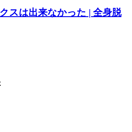
スは出来なかった | 全身脱
た