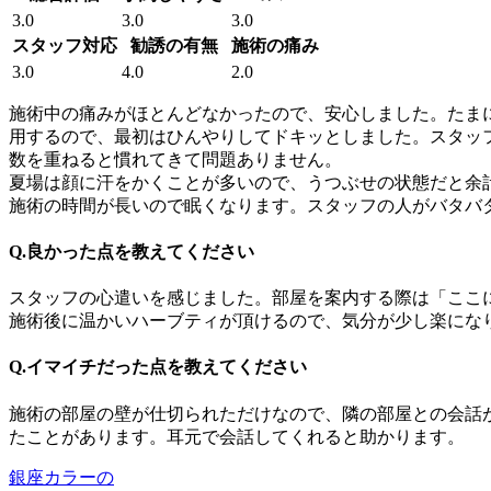
3.0
3.0
3.0
スタッフ対応
勧誘の有無
施術の痛み
3.0
4.0
2.0
施術中の痛みがほとんどなかったので、安心しました。たま
用するので、最初はひんやりしてドキッとしました。スタッ
数を重ねると慣れてきて問題ありません。
夏場は顔に汗をかくことが多いので、うつぶせの状態だと余
施術の時間が長いので眠くなります。スタッフの人がバタバ
Q.良かった点を教えてください
スタッフの心遣いを感じました。部屋を案内する際は「ここ
施術後に温かいハーブティが頂けるので、気分が少し楽にな
Q.イマイチだった点を教えてください
施術の部屋の壁が仕切られただけなので、隣の部屋との会話
たことがあります。耳元で会話してくれると助かります。
銀座カラーの