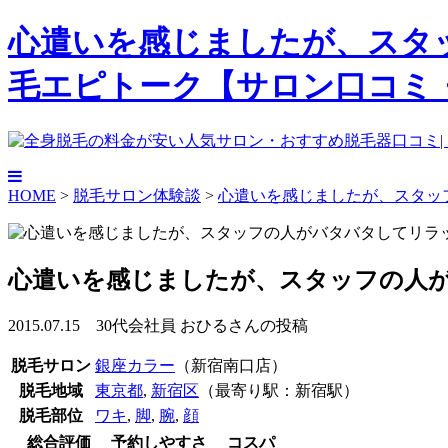
心遣いを感じましたが、スタッ
毛エピトーク【サロン口コミ
HOME
>
脱毛サロン体験談
>
心遣いを感じましたが、スタッ
心遣いを感じましたが、スタッフの人
2015.07.15 30代会社員 おひるさんの投稿
脱毛サロン
銀座カラー
（新宿南口店）
脱毛地域
東京都
,
新宿区
（最寄り駅：新宿駅）
脱毛部位
ワキ
,
脚
,
腕
,
顔
総合評価
予約しやすさ
コスパ