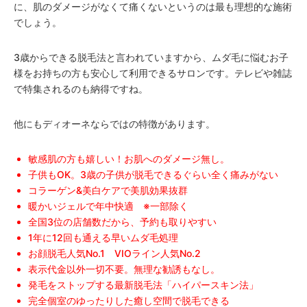
に、肌のダメージがなくて痛くないというのは最も理想的な施術
でしょう。
3歳からできる脱毛法と言われていますから、ムダ毛に悩むお子
様をお持ちの方も安心して利用できるサロンです。テレビや雑誌
で特集されるのも納得ですね。
他にもディオーネならではの特徴があります。
敏感肌の方も嬉しい！お肌へのダメージ無し。
子供もOK。3歳の子供が脱毛できるぐらい全く痛みがない
コラーゲン&美白ケアで美肌効果抜群
暖かいジェルで年中快適 ※一部除く
全国3位の店舗数だから、予約も取りやすい
1年に12回も通える早いムダ毛処理
お顔脱毛人気No.1 VIOライン人気No.2
表示代金以外一切不要。無理な勧誘もなし。
発毛をストップする最新脱毛法「ハイパースキン法」
完全個室のゆったりした癒し空間で脱毛できる