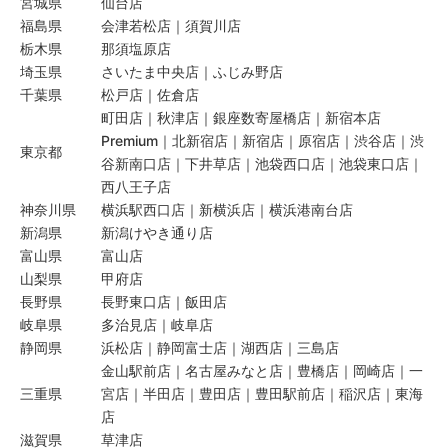
宮城県
仙台店
福島県
会津若松店｜須賀川店
栃木県
那須塩原店
埼玉県
さいたま中央店｜ふじみ野店
千葉県
松戸店｜佐倉店
町田店｜秋津店｜銀座数寄屋橋店｜新宿本店
Premium｜北新宿店｜新宿店｜原宿店｜渋谷店｜渋
東京都
谷新南口店｜下井草店｜池袋西口店｜池袋東口店｜
西八王子店
神奈川県
横浜駅西口店｜新横浜店｜横浜港南台店
新潟県
新潟けやき通り店
富山県
富山店
山梨県
甲府店
長野県
長野東口店｜飯田店
岐阜県
多治見店｜岐阜店
静岡県
浜松店｜静岡富士店｜湖西店｜三島店
金山駅前店｜名古屋みなと店｜豊橋店｜岡崎店｜一
三重県
宮店｜半田店｜豊田店｜豊田駅前店｜稲沢店｜東海
店
滋賀県
草津店