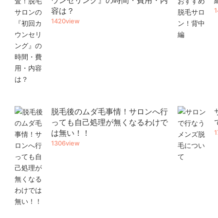
ウンセリング』の時間・費用・内
容は？
1
1420view
脱毛後のムダ毛事情！サロンへ行
っても自己処理が無くなるわけで
は無い！！
1
1306view