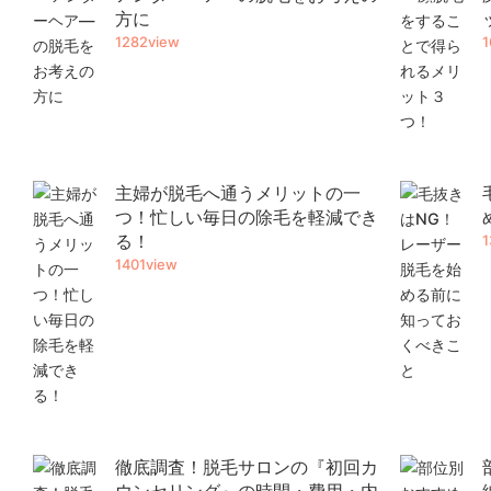
方に
1282view
1
主婦が脱毛へ通うメリットの一
つ！忙しい毎日の除毛を軽減でき
る！
1
1401view
徹底調査！脱毛サロンの『初回カ