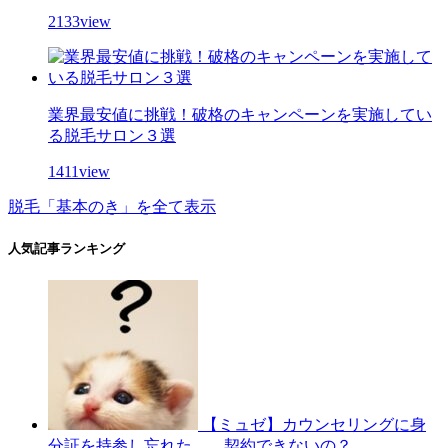
2133view
業界最安値に挑戦！破格のキャンペーンを実施してい
る脱毛サロン３選
1411view
脱毛「基本のき」を全て表示
人気記事ランキング
【ミュゼ】カウンセリングに身
分証を持参し忘れた…。契約できないの？