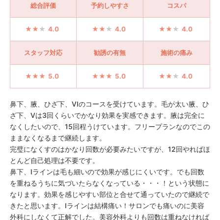
総合評価
予約しやすさ
コスパ
4.0
4.0
4.0
スタッフ対応
勧誘の有無
施術の痛み
5.0
5.0
4.0
鼻下、腋、ひざ下、VIのコースを受けています。毛が太い腋、ひ
ざ下、Vは3回くらいでかなり効果を実感できます。腋は完全に
なくしたいので、15回程うけています。フリープランなのでこの
ままなくなるまで継続します。
完璧になくすのはかなり回数が必要みたいですが、12回やればほ
とんど自己処理は不要です。
鼻下、Iラインは毛も細いので効果が感じにくいです。でも回数
を重ねるうちに気づいたらなくなっている・・・！という状態に
なります。効果を感じやすい部位と合せて通っていたので継続で
きたと思います。Iラインは結構痛い！サロンでも痛いのに美容
外科にしなくて正解でした。美容外科よりも回数は重ねなければ