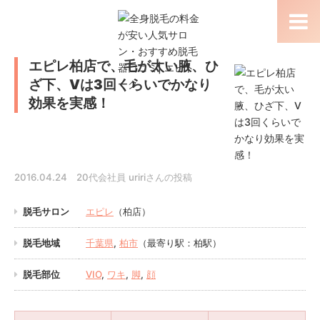
エピレ柏店で、毛が太い腋、ひ
ざ下、Vは3回くらいでかなり
効果を実感！
2016.04.24 20代会社員 uririさんの投稿
脱毛サロン
エピレ
（柏店）
脱毛地域
千葉県
,
柏市
（最寄り駅：柏駅）
脱毛部位
VIO
,
ワキ
,
脚
,
顔