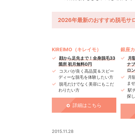
2026年最新のおすすめ脱毛サ
KIREIMO（キレイモ）
銀座カ
顔から足先まで！全身脱毛33
月
箇所 初月無料0円
ナ
ロ
コスパが良く高品質＆スピー
ディーな脱毛を体験したい方
月
ま
脱毛だけでなく美容にもこだ
わりたい方
駅
探
詳細はこちら
2015.11.28