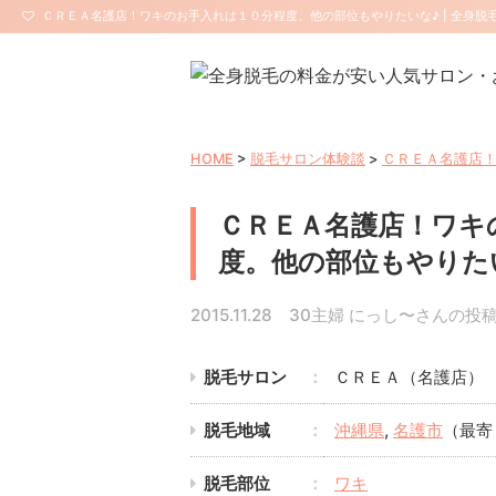
ＣＲＥＡ名護店！ワキのお手入れは１０分程度。他の部位もやりたいな♪ | 全身
HOME
>
脱毛サロン体験談
>
ＣＲＥＡ名護店
ＣＲＥＡ名護店！ワキ
度。他の部位もやりた
2015.11.28 30主婦 にっし〜さんの投
脱毛サロン
ＣＲＥＡ（名護店）
脱毛地域
沖縄県
,
名護市
（最寄
脱毛部位
ワキ