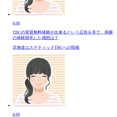
4.00
TBCの実質無料体験が出来るという広告を見て、両腕
の体験脱毛した感想は？
北海道エステティックTBCへの投稿
4.00