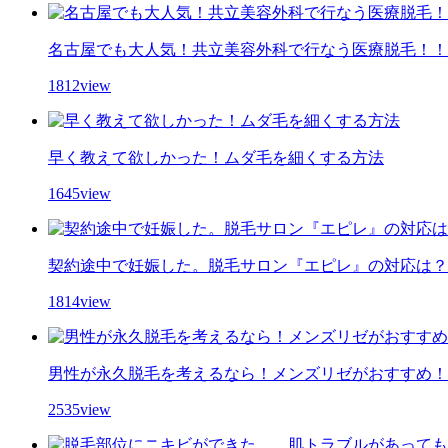
名古屋でも大人気！共立美容外科で行なう医療脱毛！！
1812view
早く教えて欲しかった！ムダ毛を細くする方法
1645view
契約途中で妊娠した。脱毛サロン『エピレ』の対応は？
1814view
男性が永久脱毛を考えるなら！メンズリゼがおすすめ！
2535view