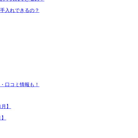
手入れできるの？
・口コミ情報も！
月】