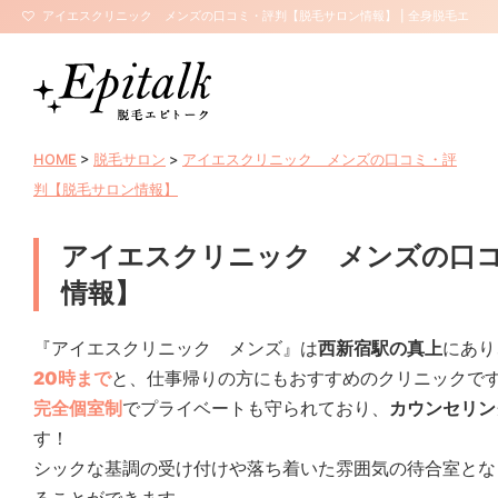
アイエスクリニック メンズの口コミ・評判【脱毛サロン情報】 | 全身脱毛エ
ピトーク
HOME
>
脱毛サロン
>
アイエスクリニック メンズの口コミ・評
判【脱毛サロン情報】
アイエスクリニック メンズの口
情報】
『アイエスクリニック メンズ』は
西新宿駅の真上
にあり
20時まで
と、仕事帰りの方にもおすすめのクリニックで
完全個室制
でプライベートも守られており、
カウンセリン
す！
シックな基調の受け付けや落ち着いた雰囲気の待合室とな