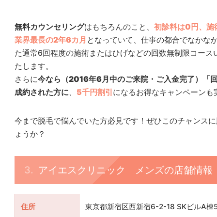
無料カウンセリング
はもちろんのこと、
初診料は0円、施
業界最長の2年6カ月
となっていて、仕事の都合でなかな
た通常6回程度の施術またはひげなどの回数無制限コース
たします。
さらに
今なら（2016年6月中のご来院・ご入金完了）「
成約された方に
、
5千円割引
になるお得なキャンペーンも
今まで脱毛で悩んでいた方必見です！ぜひこのチャンスに
ょうか？
アイエスクリニック メンズの店舗情報
住所
東京都新宿区西新宿6-2-18 SKビルA棟5