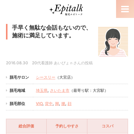
手早く無駄な会話もないので、
施術に満足しています。
2016.08.30 20代看護師 あいぴょｎさんの投稿
脱毛サロン
シースリー
（大宮店）
脱毛地域
埼玉県
,
さいたま市
（最寄り駅：大宮駅）
脱毛部位
VIO
,
背中
,
脚
,
腰
,
顔
総合評価
予約しやすさ
コスパ