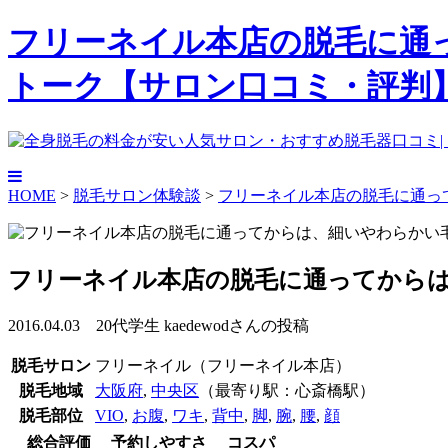
フリーネイル本店の脱毛に通っ
トーク【サロン口コミ・評判
HOME
>
脱毛サロン体験談
>
フリーネイル本店の脱毛に通っ
フリーネイル本店の脱毛に通ってから
2016.04.03 20代学生 kaedewodさんの投稿
脱毛サロン
フリーネイル（フリーネイル本店）
脱毛地域
大阪府
,
中央区
（最寄り駅：心斎橋駅）
脱毛部位
VIO
,
お腹
,
ワキ
,
背中
,
脚
,
腕
,
腰
,
顔
総合評価
予約しやすさ
コスパ