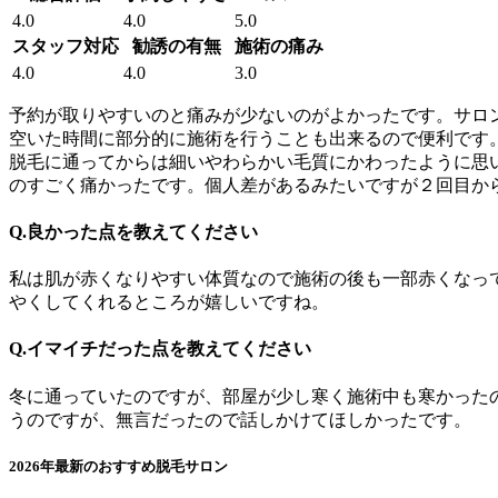
4.0
4.0
5.0
スタッフ対応
勧誘の有無
施術の痛み
4.0
4.0
3.0
予約が取りやすいのと痛みが少ないのがよかったです。サロ
空いた時間に部分的に施術を行うことも出来るので便利です
脱毛に通ってからは細いやわらかい毛質にかわったように思
のすごく痛かったです。個人差があるみたいですが２回目か
Q.良かった点を教えてください
私は肌が赤くなりやすい体質なので施術の後も一部赤くなっ
やくしてくれるところが嬉しいですね。
Q.イマイチだった点を教えてください
冬に通っていたのですが、部屋が少し寒く施術中も寒かった
うのですが、無言だったので話しかけてほしかったです。
2026年最新のおすすめ脱毛サロン