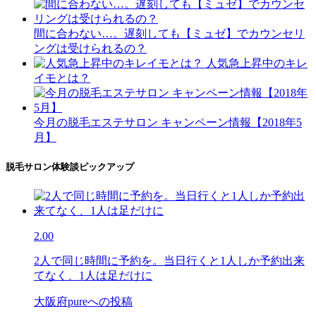
間に合わない…。遅刻しても【ミュゼ】でカウンセリ
ングは受けられるの？
人気急上昇中のキレ
イモとは？
今月の脱毛エステサロン キャンペーン情報【2018年5
月】
脱毛サロン体験談ピックアップ
2.00
2人で同じ時間に予約を。当日行くと1人しか予約出来
てなく、1人は足だけに
大阪府pureへの投稿