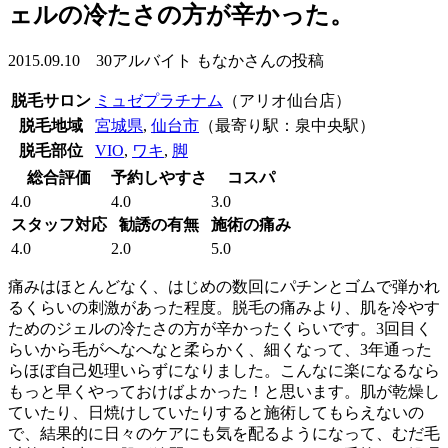
ェルの冷たさの方が辛かった。
2015.09.10 30アルバイト もなかさんの投稿
脱毛サロン
ミュゼプラチナム
（アリオ仙台店）
脱毛地域
宮城県
,
仙台市
（最寄り駅：泉中央駅）
脱毛部位
VIO
,
ワキ
,
脚
総合評価
予約しやすさ
コスパ
4.0
4.0
3.0
スタッフ対応
勧誘の有無
施術の痛み
4.0
2.0
5.0
痛みはほとんどなく、はじめの数回にパチンとゴムで弾かれ
るくらいの刺激があった程度。脱毛の痛みより、肌を冷やす
ためのジェルの冷たさの方が辛かったくらいです。3回目く
らいから毛がへなへなと柔らかく、細くなって、3年通った
らほぼ自己処理いらずになりました。こんなに楽になるなら
もっと早くやっておけばよかった！と思います。肌が乾燥し
ていたり、日焼けしていたりすると施術してもらえないの
で、結果的に日々のケアにも気を配るようになって、むだ毛